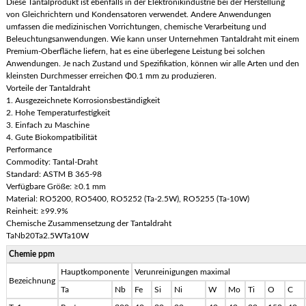
Diese Tantalprodukt ist ebenfalls in der Elektronikindustrie bei der Herstellung
von Gleichrichtern und Kondensatoren verwendet. Andere Anwendungen
umfassen die medizinischen Vorrichtungen, chemische Verarbeitung und
Beleuchtungsanwendungen. Wie kann unser Unternehmen Tantaldraht mit einem
Premium-Oberfläche liefern, hat es eine überlegene Leistung bei solchen
Anwendungen. Je nach Zustand und Spezifikation, können wir alle Arten und den
kleinsten Durchmesser erreichen Φ0.1 mm zu produzieren.
Vorteile der Tantaldraht
1. Ausgezeichnete Korrosionsbeständigkeit
2. Hohe Temperaturfestigkeit
3. Einfach zu Maschine
4. Gute Biokompatibilität
Performance
Commodity: Tantal-Draht
Standard: ASTM B 365-98
Verfügbare Größe: ≥0.1 mm
Material: RO5200, RO5400, RO5252 (Ta-2.5W), RO5255 (Ta-10W)
Reinheit: ≥99.9%
Chemische Zusammensetzung der Tantaldraht
TaNb20Ta2.5WTa10W
Chemie ppm
Hauptkomponente
Verunreinigungen maximal
Bezeichnung
Ta
Nb
Fe
Si
Ni
W
Mo
Ti
O
C