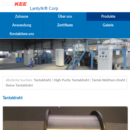
Lantytk® Corp
Zuhause
Über uns
Produkte
Anwendung
Zertifikate
Galerie
Kontaktiere uns
Ähnliche Suchen:
Tantaldraht
|
High Purity Tantaldraht
|
Tantal-Wolfram-Draht
|
Reine Tantaldraht
Tantaldraht