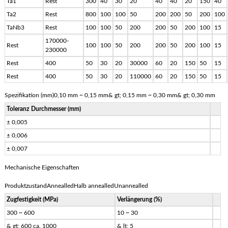
Ta1
Rest
300
40
30
20
40
40
20
150
40
Ta2
Rest
800
100
100
50
200
200
50
200
100
TaNb3
Rest
100
100
50
200
200
50
200
100
15
170000-
Rest
100
100
50
200
200
50
200
100
15
230000
Rest
400
50
30
20
30000
60
20
150
50
15
Rest
400
50
30
20
110000
60
20
150
50
15
Spezifikation (mm)0,10 mm ~ 0,15 mm& gt; 0,15 mm ~ 0,30 mm& gt; 0,30 mm
Toleranz Durchmesser (mm)
± 0,005
± 0,006
± 0,007
Mechanische Eigenschaften
ProduktzustandAnnealledHalb annealledUnannealled
Zugfestigkeit (MPa)
Verlängerung (%)
300 ~ 600
10 ~ 30
& gt; 600 ca. 1000
& lt; 5