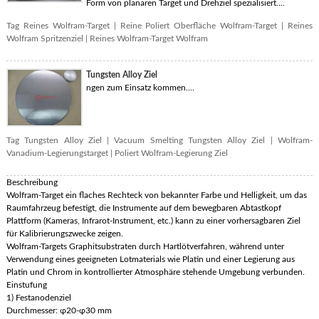
Form von planaren Target und Drehziel spezialisiert....
Tag
Reines Wolfram-Target
|
Reine Poliert Oberfläche Wolfram-Target
|
Reines
Wolfram Spritzenziel
|
Reines Wolfram-Target Wolfram
Tungsten Alloy Ziel
ngen zum Einsatz kommen....
Tag
Tungsten Alloy Ziel
|
Vacuum Smelting Tungsten Alloy Ziel
|
Wolfram-
Vanadium-Legierungstarget
|
Poliert Wolfram-Legierung Ziel
Beschreibung
Wolfram-Target ein flaches Rechteck von bekannter Farbe und Helligkeit, um das
Raumfahrzeug befestigt, die Instrumente auf dem bewegbaren Abtastkopf
Plattform (Kameras, Infrarot-Instrument, etc.) kann zu einer vorhersagbaren Ziel
für Kalibrierungszwecke zeigen.
Wolfram-Targets Graphitsubstraten durch Hartlötverfahren, während unter
Verwendung eines geeigneten Lotmaterials wie Platin und einer Legierung aus
Platin und Chrom in kontrollierter Atmosphäre stehende Umgebung verbunden.
Einstufung
1) Festanodenziel
Durchmesser: φ20-φ30 mm