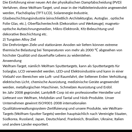
Die Einführung einer neuen Art der physikalischen Dampfabscheidung (PVD)
Verfahren, diese Wolfram-Target, und zwar in der Halbleiterindustrie angewendet
werden, Flachdisplay (TFT-LCD), Solarenergie-Industrie,
Glasbeschichtungsindustrie (einschließlich Architekturglas, Autoglas , optische
Folie Glas, etc.), Oberflächentechnik (Dekoration und Werkzeuge), magneto-
optische Aufzeichnungsmedien, Mikro-Elektronik, Kfz-Beleuchtung und
dekorative Beschichtung etc.
2) Tungsten Alloy Ziel
Die Drehröntgen Ziele und stationären Anoden wir liefern können extreme
thermische Belastung bei Temperaturen von mehr als 2000 ℃ abgesehen von
höchster Qualität und dauerhafte Lebens zu widerstehen.
Anwendung
Wolfram-Target, nämlich Wolfram Sputtertargets, kann als Sputtertargets für
Solarglas, LCD verwendet werden, LED-und Elektroindustrie und kann in einer
Vielzahl von Bereichen wie Luft- und Raumfahrt, der Seltenen Erden Verhüttung,
elektrisches Licht, chemische Ausrüstung, medizinische Geräte angewendet
werden, metallurgischen Maschinen, Schmelzen Ausrüstung und Erdöl.
Im Jahr 2008 gegründet, Lantytk® Corp ist ein professioneller Hersteller und
Lieferant von Wolfram, Molybdän und Tantal und Niob-Produkte. Unser
Unternehmen gewinnt ISO9001-2008 internationalen
Qualitätsverwaltungssystem-Zertifizierung und unsere Produkte, wie Wolfram-
Targets (Wolfram-Sputter-Targets) werden hauptsächlich nach Vereinigte Staaten,
Südkorea, Russland, Japan, Deutschland, Frankreich, Brasilien, Ukraine, Italien
und andere Länder exportiert.