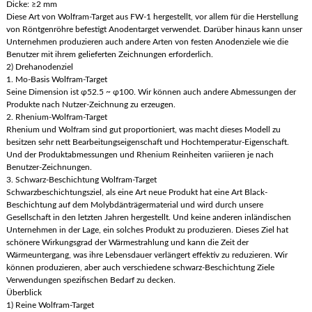
Dicke: ≥2 mm
Diese Art von Wolfram-Target aus FW-1 hergestellt, vor allem für die Herstellung
von Röntgenröhre befestigt Anodentarget verwendet. Darüber hinaus kann unser
Unternehmen produzieren auch andere Arten von festen Anodenziele wie die
Benutzer mit ihrem gelieferten Zeichnungen erforderlich.
2) Drehanodenziel
1. Mo-Basis Wolfram-Target
Seine Dimension ist φ52.5 ~ φ100. Wir können auch andere Abmessungen der
Produkte nach Nutzer-Zeichnung zu erzeugen.
2. Rhenium-Wolfram-Target
Rhenium und Wolfram sind gut proportioniert, was macht dieses Modell zu
besitzen sehr nett Bearbeitungseigenschaft und Hochtemperatur-Eigenschaft.
Und der Produktabmessungen und Rhenium Reinheiten variieren je nach
Benutzer-Zeichnungen.
3. Schwarz-Beschichtung Wolfram-Target
Schwarzbeschichtungsziel, als eine Art neue Produkt hat eine Art Black-
Beschichtung auf dem Molybdänträgermaterial und wird durch unsere
Gesellschaft in den letzten Jahren hergestellt. Und keine anderen inländischen
Unternehmen in der Lage, ein solches Produkt zu produzieren. Dieses Ziel hat
schönere Wirkungsgrad der Wärmestrahlung und kann die Zeit der
Wärmeuntergang, was ihre Lebensdauer verlängert effektiv zu reduzieren. Wir
können produzieren, aber auch verschiedene schwarz-Beschichtung Ziele
Verwendungen spezifischen Bedarf zu decken.
Überblick
1) Reine Wolfram-Target