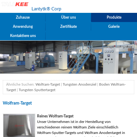
Lantytk® Corp
Zuhause
Über uns
Produkte
Anwendung
Zertifikate
Galerie
Kontaktiere uns
Ähnliche Suchen:
Wolfram-Target
|
Tungsten Anodenziel
|
Boden Wolfram-
Target
|
Tungsten Sputtertarget
Wolfram-Target
Reines Wolfram-Target
Unser Unternehmen ist in der Herstellung von
verschiedenen reinem Wolfram Ziele einschließlich
Wolfram-Sputter-Targets und Wolfram Anodentarget in