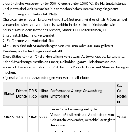
ursprüngliche Aussehen unter 500 ℃ (auch unter 1000 ℃). So Hartmetallstange
und Platte sind weit verbreitet in der mechanischen Bearbeitung eingesetzt.
1. Einführung von Hartmetall-Platte
Charakterisieren gute Haltbarkeit und Stoßfestigkeit, wird es oft als Prägestempel
verwendet. Diese Art von Platte ist weithin in der Elektronikindustrie, wie
beispielsweise dem Rotor des Motors, Stator, LED-Leiterrahmen, EI
Siliziumstahlblech etc. verwendet
2. Einführung von Hartmetall-Rod
Alle Ruten sind mit Standardlängen von 310 mm oder 330 mm geliefert.
Kundenspezifische Längen sind erhältlich.
Diese Stäbe können für die Herstellung von etwas, Autowerkzeuge, Leiterplatte,
Schneidwerkzeuge, vertikalen Fräser, Reibahlen, ganze Fleischmesser, etc.
verwendet werden, zur gleichen Zeit, kann es Punsch, Dorn und Stanzwerkzeug zu
machen.
Eigenschaften und Anwendungen von Hartmetall-Platte
Ca.
Dichte
T.R.S
Härte
Performance & amp; Anwendung
Ca.
Klasse
Dichte
T.R.S
Härte
Empfohlene
Noten
in
Feine Note Legierung mit guter
Verschleißfestigkeit; zur Verarbeitung von
MK6A
14,9
1860
92,0
YG6A
Schaufeln verwendet, Verschleißfestigkeit
Teile usw.