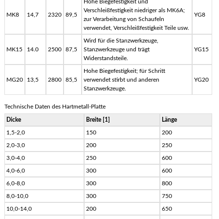
Hohe Biegefestigkeit und
Verschleißfestigkeit niedriger als MK6A;
MK8
14,7
2320
89,5
YG8
zur Verarbeitung von Schaufeln
verwendet, Verschleißfestigkeit Teile usw.
Wird für die Stanzwerkzeuge,
MK15
14.0
2500
87,5
Stanzwerkzeuge und trägt
YG15
Widerstandsteile.
Hohe Biegefestigkeit; für Schritt
MG20
13,5
2800
85,5
verwendet stirbt und anderen
YG20
Stanzwerkzeuge.
Technische Daten des Hartmetall-Platte
Dicke
Breite [1]
Länge
1,5-2,0
150
200
2,0-3,0
200
250
3,0-4,0
250
600
4,0-6,0
300
600
6,0-8,0
300
800
8,0-10,0
300
750
10,0-14,0
200
650