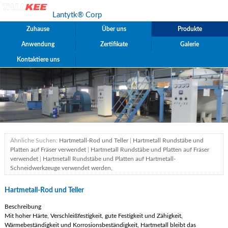
Lantytk® Corp
Zuhause
Über uns
Produkte
Anwendung
Zertifikate
Galerie
Kontaktiere uns
Ähnliche Suchen:
Hartmetall-Rod und Teller
|
Hartmetall Rundstäbe und
Platten auf Fräser verwendet
|
Hartmetall Rundstäbe und Platten auf Fräser
verwendet
|
Hartmetall Rundstäbe und Platten auf Hartmetall-
Schneidwerkzeuge verwendet werden,
Hartmetall-Rod und Teller
Beschreibung
Mit hoher Härte, Verschleißfestigkeit, gute Festigkeit und Zähigkeit,
Wärmebeständigkeit und Korrosionsbeständigkeit, Hartmetall bleibt das