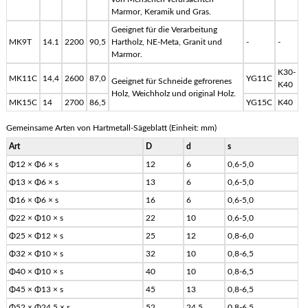
Marmor, Keramik und Gras.
Geeignet für die Verarbeitung
MK9T
14.1
2200
90,5
Hartholz, NE-Meta, Granit und
-
-
Marmor.
K30-
MK11C
14,4
2600
87,0
YG11C
Geeignet für Schneide gefrorenes
K40
Holz, Weichholz und original Holz.
MK15C
14
2700
86,5
YG15C
K40
Gemeinsame Arten von Hartmetall-Sägeblatt (Einheit: mm)
Art
D
d
s
Φ12 × Φ6 × s
12
6
0,6-5,0
Φ13 × Φ6 × s
13
6
0,6-5,0
Φ16 × Φ6 × s
16
6
0,6-5,0
Φ22 × Φ10 × s
22
10
0,6-5,0
Φ25 × Φ12 × s
25
12
0,8-6,0
Φ32 × Φ10 × s
32
10
0,8-6,5
Φ40 × Φ10 × s
40
10
0,8-6,5
Φ45 × Φ13 × s
45
13
0,8-6,5
Φ52 × Φ24.5 × s
52
24,5
0,8-6,5