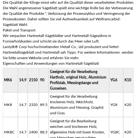
Die Qualität der Klinge misst sehr auf die Qualität dieser verarbeiteten Produkten.
Die Wahl angemessener Sägeblatt spielt eine wichtige Rolle bei der Verbesserung
der Qualität der Produkte ", Verkürzung der Prozesszyklus und Verringerung der
Prozesskosten. Daher sollten Sie viel Aufmerksamkeit auf Wolframcarbid-
Sägeblatt Wahl.
Paket und Transport
Wir verpacken Hartmetall-Sägeblätter und Hartmetall-Sägezähne in
Furnierholzkasten und schickt sie durch das Meer oder Luft.
Lantytk® Corp hochschmelzenden Metall Co., Ltd produziert und liefert
Hartmetallsägeblatt und Hartmetall sah Tipps. Für weitere Informationen, senden
Sie bitte unsere Website und erfahren Sie mehr.
Eigenschaften und Anwendungen von Hartmetall-Sägeblatt
Geeignet für die Verarbeitung
Hartholz, original Holz, Aluminium
MK6
14,9
2150
90
YG6
K10
Profilstab, Messingstange und
Gusseisen.
Geeignet für die Verarbeitung
trockenes Holz, Weichholz,
MK8
14,7
2320
89,5
YG8
K20
Aluminium und Messing, Graphit
und Gras.
Geeignet für die Bearbeitung
weichen und trockenen Holz,
MK8C
14,7
2400
88,5
allgemeine Holz mit losen Knoten,
YG8C
K20
von Menschen verursachten