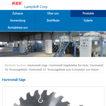
Lantytk® Corp
Zuhause
Über uns
Produkte
Anwendung
Zertifikate
Galerie
Kontaktiere uns
Ähnliche Suchen:
Hartmetall-Säge
|
Hartmetall-Sägeblätter für Holz
|
Hartmetall
36 "Kreissägeblatt
|
Hartmetall 37 "Kreissägeblatt zum Schneiden von Papier
Hartmetall-Säge